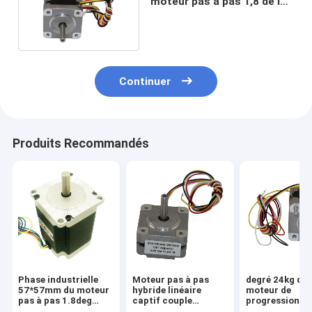
moteur pas à pas 1,8 de la
crêpe 1.75V
Continuer
Produits Recommandés
Phase industrielle
Moteur pas à pas
degré 24kg du
57*57mm du moteur
hybride linéaire
moteur de
pas à pas 1.8deg
captif couple
progression de
24kg 2 d'hybride de
580mnm d'angle de
NEMA 23 76m