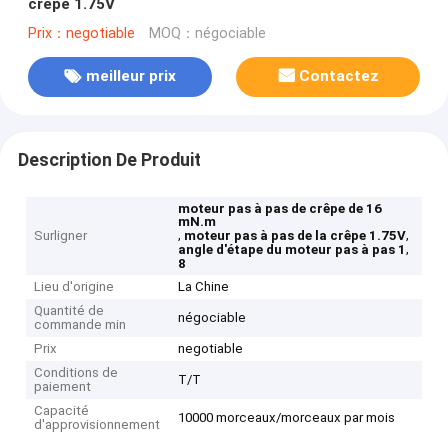
crêpe 1.75V
Prix：negotiable
MOQ：négociable
meilleur prix
Contactez
Description De Produit
moteur pas à pas de crêpe de 16
mN.m
,
,
Surligner
moteur pas à pas de la crêpe 1.75V
,
angle d'étape du moteur pas à pas 1
8
Lieu d'origine
La Chine
Quantité de
négociable
commande min
Prix
negotiable
Conditions de
T/T
paiement
Capacité
10000 morceaux/morceaux par mois
d'approvisionnement