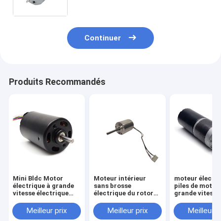
Continuer
Produits Recommandés
Mini Bldc Motor
Moteur intérieur
moteur électri
électrique à grande
sans brosse
piles de moteu
vitesse électrique
électrique du rotor
grande vitesse
silencieux
BLDC du moteur 24V
moteur de 60
de C.C pour l'appareil
4000rpm Bldc
Meilleur prix
Meilleur prix
Meilleur p
ménager