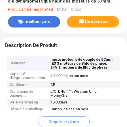
clé dynamométrique haut des moteurs de 57mm
Bldc
Prix：Can be negotiated
MOQ：10pcs
meilleur prix
Contactez
Description De Produit
,
hauts moteurs de couple de 57mm
Surligner
,
IE3 3 moteurs de Bldc de phase
24V 3 moteurs de Bldc de phase
Capacité
10000000pcs par mois
d'approvisionnement
Certification
CE
Conditions de
L/C, D/P, T/T, Western Union,
paiement
MoneyGram
Délai de livraison
15-30days
Détails d'emballage
Carton, caisse en bois
Regardez plus