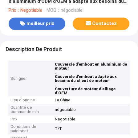
d'aluminium d'ODM d'OEM a adapté aux besoins du
client
Prix：Negotiable
MOQ：négociable
meilleur prix
Contactez
Description De Produit
Couvercle d'embout en aluminium de
moteur
,
Couvercle d'embout adapté aux
Surligner
besoins du client de moteur
,
Couverture de moteur d'alliage
d'OEM
Lieu d'origine
La Chine
Quantité de
négociable
commande min
Prix
Negotiable
Conditions de
T/T
paiement