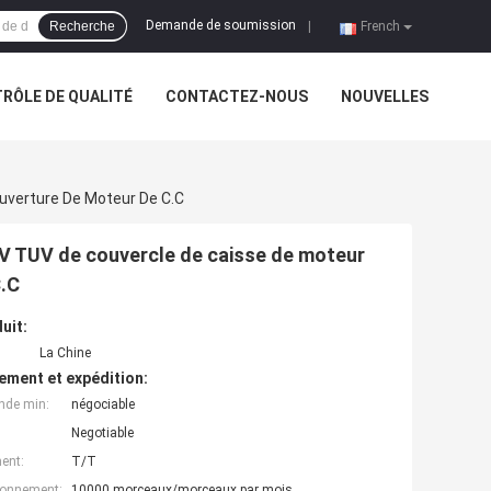
Demande de soumission
Recherche
|
French
RÔLE DE QUALITÉ
CONTACTEZ-NOUS
NOUVELLES
uverture De Moteur De C.C
BV TUV de couvercle de caisse de moteur
C.C
uit:
La Chine
ement et expédition:
nde min:
négociable
Negotiable
ent:
T/T
ionnement:
10000 morceaux/morceaux par mois