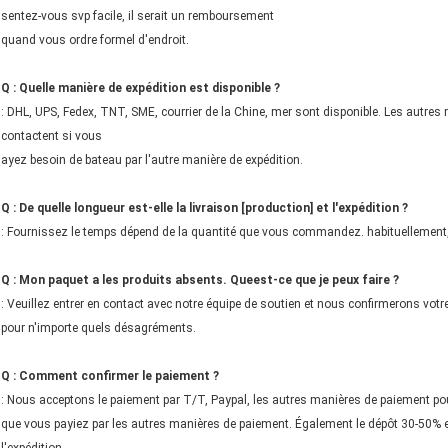
sentez-vous svp facile, il serait un remboursement
quand vous ordre formel d'endroit.
Q : Quelle manière de expédition est disponible ?
: DHL, UPS, Fedex, TNT, SME, courrier de la Chine, mer sont disponible. Les autre
contactent si vous
ayez besoin de bateau par l'autre manière de expédition.
Q : De quelle longueur est-elle la livraison [production] et l'expédition ?
: Fournissez le temps dépend de la quantité que vous commandez. habituellement, 
Q : Mon paquet a les produits absents. Queest-ce que je peux faire ?
: Veuillez entrer en contact avec notre équipe de soutien et nous confirmerons vot
pour n'importe quels désagréments.
Q : Comment confirmer le paiement ?
: Nous acceptons le paiement par T/T, Paypal, les autres manières de paiement p
que vous payiez par les autres manières de paiement. Également le dépôt 30-50% est 
l'expédition.