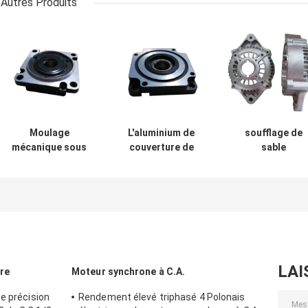
Autres Produits
Moulage
L'aluminium de
soufflage de
mécanique sous
couverture de
sable
pression d'alliage
moteur de C.C de
automatique d
d'aluminium de
moulage
couvercle
couverture de
mécanique sous
d'embout de
moteur de C.C
pression de
démarreur de
d'OEM peignant
fonderie a moulé
moteur
ISO9001 : 2008
l'anodisation
automatique
claire
180T 280T
LAI
re
Moteur synchrone à C.A.
e précision
Rendement élevé triphasé 4 Polonais