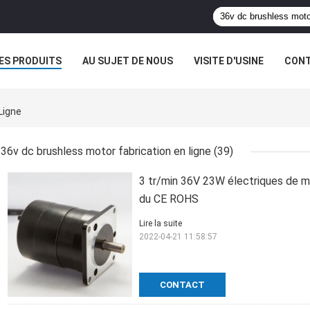
ES PRODUITS
AU SUJET DE NOUS
VISITE D'USINE
CONT
Ligne
36v dc brushless motor fabrication en ligne
(39)
3 tr/min 36V 23W électriques de m
du CE ROHS
Lire la suite
2022-04-21 11:58:57
CONTACT