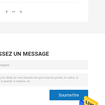
3
4
>>
>|
SSEZ UN MESSAGE