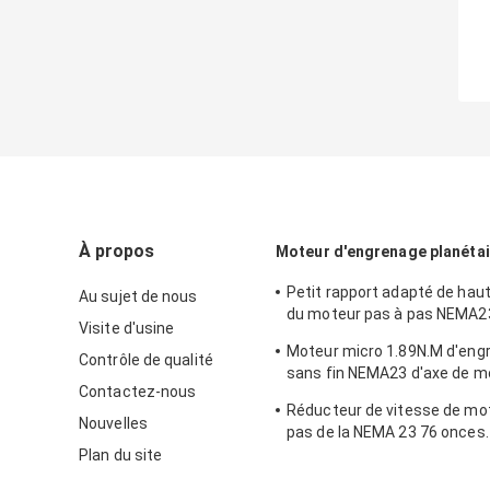
À propos
Moteur d'engrenage planétai
Petit rapport adapté de haut
Au sujet de nous
du moteur pas à pas NEMA23
Visite d'usine
1/1000 0.55N.M - 3.1N.M
Moteur micro 1.89N.M d'engr
Contrôle de qualité
sans fin NEMA23 d'axe de m
Contactez-nous
d'engrenage planétaire
Réducteur de vitesse de mo
Nouvelles
pas de la NEMA 23 76 onces.
onces. Dans 2.8A - 4.2A
Plan du site