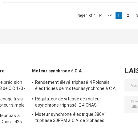
Page 1 of 4
|<
<<
1
2
LAI
re
Moteur synchrone à C.A.
e précision
Rendement élevé triphasé 4 Polonais
 de C.C 1/3 -
électriques de moteur asynchrone à C.A.
de 1431RPM 1.1KW
enage à vis
Régulateur de vitesse de moteur
oteur simple
asynchrone triphasé IE 4 CNAS
Moteur synchrone électrique 380V
teur pas à
triphasé 30RPM à C.A. de 3 phases
 Dans - 425